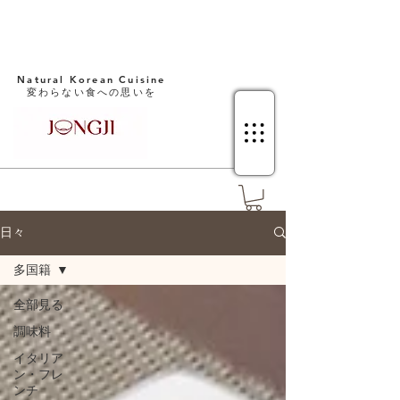
Natural Korean Cuisine​
変わらない食への思いを
日々
多国籍
全部見る
調味料
イタリア
ン・フレ
ンチ