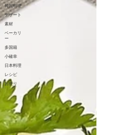
韓国料理
デザート
素材
ベーカリ
ー
多国籍
小確幸
日本料理
レシピ
お便り