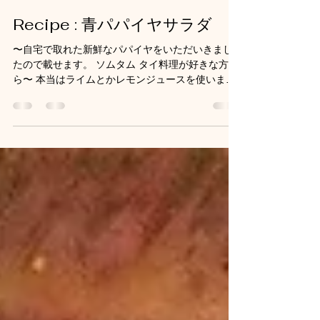
Kusanokaori Kim
2021年11月14日
読了時間: 2分
Recipe : 青パパイヤサラダ
〜自宅で取れた新鮮なパパイヤをいただいきまし
たので載せます。 ソムタム タイ料理が好きな方な
ら〜 本当はライムとかレモンジュースを使います
が、毎年仕込んでる梅酢と魚醤で作りました。 入
れる材料も自由に ただし、青パパイアがないと作
れませんね！ ★材料★ 青パパイア 1個...