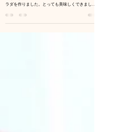
皆さんからのお便りが届きました。 最近、よく見
かけますね〜青パパイヤ 「今日、青パパイヤのサ
ラダを作りました。とっても美味しくできました
😄家族にも大好評でした。いつも美味しいレシピ
ありがとうございます。」 のような便りでした。
嬉しいです。...