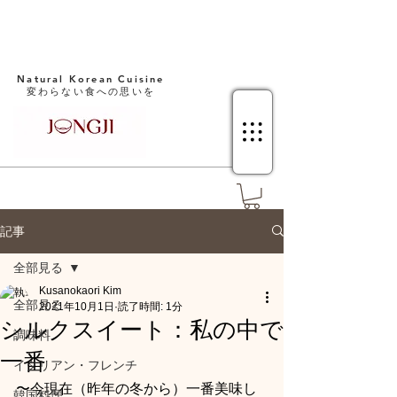
Natural Korean Cuisine​
変わらない食への思いを
記事
全部見る
Kusanokaori Kim
全部見る
2021年10月1日
読了時間: 1分
シルクスイート：私の中で
調味料
一番
イタリアン・フレンチ
〜今現在（昨年の冬から）一番美味し
韓国料理