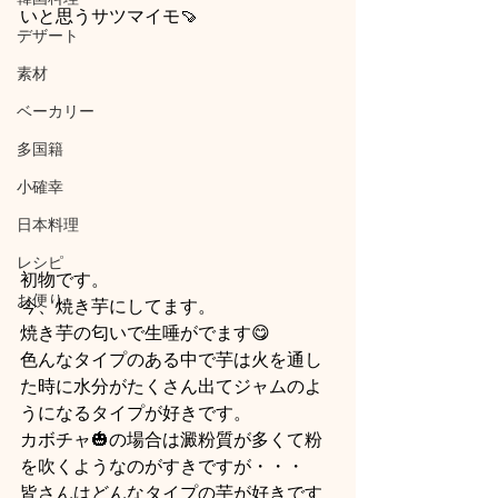
いと思うサツマイモ🍠
デザート
素材
ベーカリー
多国籍
小確幸
日本料理
レシピ
初物です。
お便り
今、焼き芋にしてます。
焼き芋の匂いで生唾がでます😋
色んなタイプのある中で芋は火を通し
た時に水分がたくさん出てジャムのよ
うになるタイプが好きです。
カボチャ🎃の場合は澱粉質が多くて粉
を吹くようなのがすきですが・・・
皆さんはどんなタイプの芋が好きです