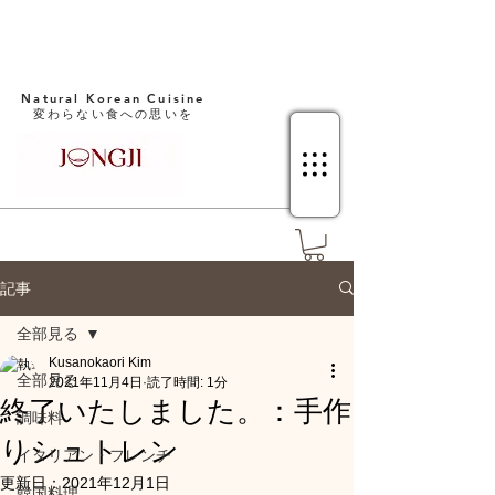
Natural Korean Cuisine​
変わらない食への思いを
記事
全部見る
Kusanokaori Kim
全部見る
2021年11月4日
読了時間: 1分
終了いたしました。：手作
調味料
りシュトレン
イタリアン・フレンチ
更新日：
2021年12月1日
韓国料理