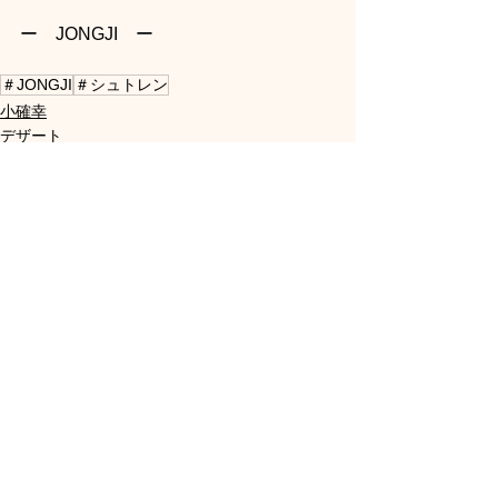
ー　JONGJI　ー
＃JONGJI
＃シュトレン
小確幸
デザート
ベーカリー
すべて表示
最新記事