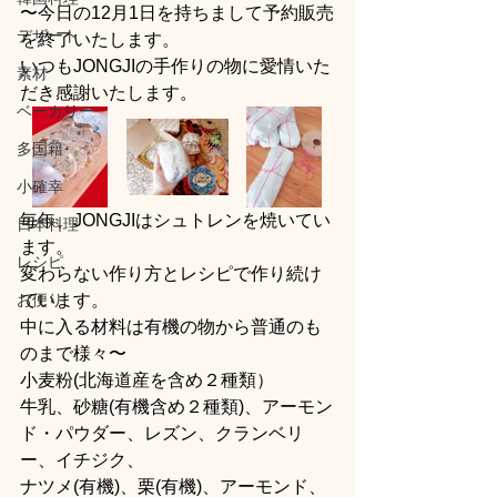
〜今日の12月1日を持ちまして予約販売
デザート
を終了いたします。
いつもJONGJIの手作りの物に愛情いた
素材
だき感謝いたします。
ベーカリー
多国籍
小確幸
毎年、JONGJIはシュトレンを焼いてい
日本料理
ます。
レシピ
変わらない作り方とレシピで作り続け
お便り
ています。
中に入る材料は有機の物から普通のも
のまで様々〜
小麦粉(北海道産を含め２種類）
牛乳、砂糖(有機含め２種類)、アーモン
ド・パウダー、レズン、クランベリ
ー、イチジク、
ナツメ(有機)、栗(有機)、アーモンド、