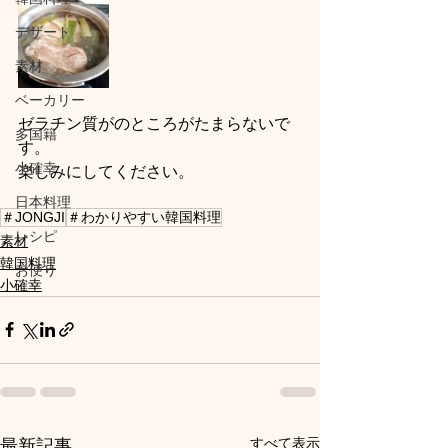
デザート
素材
ベーカリー
ゼラチン質がのところがたまらないで
多国籍
す。
小確幸
楽しみにしてください。
日本料理
＃JONGJI
＃わかりやすい韓国料理
レシピ
素材
韓国料理
お便り
小確幸
すべて表示
最新記事