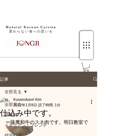
Natural Korean Cuisine​
変わらない食への思いを
記事
全部見る
Kusanokaori Kim
全部見る
2022年1月8日
読了時間: 1分
仕込み中です。
調味料
ー薩摩和牛のスネ肉です。明日教室で
イタリアン・フレンチ
韓国料理