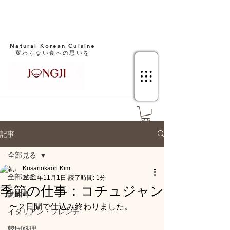
Natural Korean Cuisine​
変わらない食への思いを
記事
全部見る
Kusanokaori Kim
全部見る
2021年11月1日
読了時間: 1分
季節の仕事：コチュジャン
調味料
〜２日間で仕込み終わりました。
イタリアン・フレンチ
韓国料理