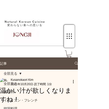
Natural Korean Cuisine​
変わらない食への思いを
記事
全部見る
Kusanokaori Kim
全部見る
2021年10月20日
読了時間: 1分
温かい汁が欲しくなりま
調味料
すね！
イタリアン・フレンチ
韓国料理