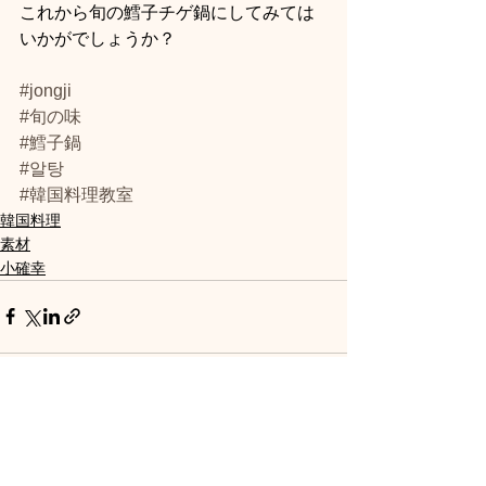
これから旬の鱈子チゲ鍋にしてみては
いかがでしょうか？
#jongji
#旬の味
#鱈子鍋
#알탕
#韓国料理教室
韓国料理
素材
小確幸
すべて表示
最新記事