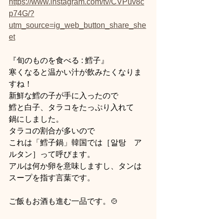
https://www.instagram.com/tv/CVPuv8c
p74G/?
utm_source=ig_web_button_share_she
et
『旬のものを食べる : 鱈子』
寒くなると温かい汁が飲みたくなりま
すね！
新鮮な鱈の子が手に入ったので
鱈と白子、タラコをたっぷり入れて
鍋にしました。
タラコの割合が多いので
これは「鱈子鍋」韓国では［알탕　ア
ルタン］って呼びます。
アルは何か卵を意味しますし、タンは
スープを指す言葉です。
ご飯もお酒も進む一品です。🍲