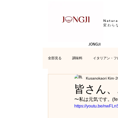
Natura
変わら
JONGJI
全部見る
調味料
イタリアン・フ
Kusanokaori Kim
2
日本料理
レシピ
お便り
皆さん、
〜私は元気です。(feat.
https://youtu.be/nwFLnS