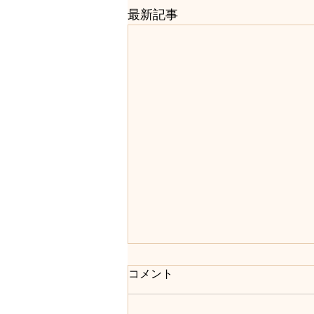
最新記事
インスタグラムで近況活動
コメント
https://www.instagram.com/jongji
_bistro/ JONGJIstの皆さんへご報