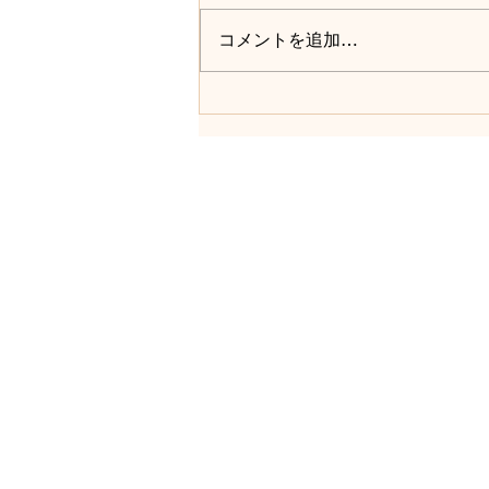
告いたします。 なんとか無事に
コメントを追加…
引っ越しが終わりました。 これ
から新たに東京都文京区東大前の
方でbistro JONGJIを切り盛り
し、生活の基盤は文京区になりま
す...