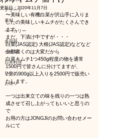
更新日：
2020年11月7日
デザート
〜美味しい有機白菜が沢山手に入りま
素材
したの美味しいキムチがたくさんでき
ます。
ベーカリー
まだ、下漬け中ですが・・・
多国籍
白菜(JAS認定) 大根(JAS認定)などなど
全部書くのは大変だから
小確幸
白菜キムチ1つ450g程度の物を通常
日本料理
1500円で皆さんに分けてますが、
レシピ
2倍の900g以上入りを2500円で販売い
たします。
お便り
一つは出来立ての味を残りの一つは熟
成させて召し上がってもいいと思うの
で
お用の方はJONGJIのお問い合わせメー
ルにて