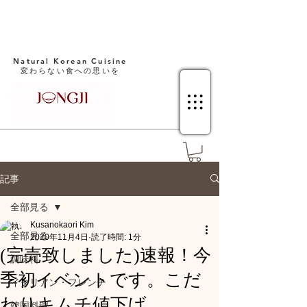
Natural Korean Cuisine​
変わらない食への思いを
記事
全部見る
Kusanokaori Kim
全部見る
2020年11月4日
読了時間: 1分
(完売致しました)速報！今
調味料
季初イベントです。こだ
イタリアン・フレンチ
わりキムチ値下げ
韓国料理