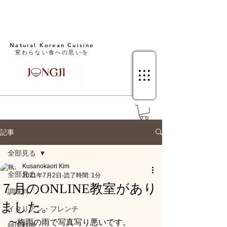
Natural Korean Cuisine​
変わらない食への思いを
記事
全部見る
Kusanokaori Kim
全部見る
2021年7月2日
読了時間: 1分
７月のONLINE教室があり
調味料
ました。
イタリアン・フレンチ
〜梅雨の雨で写真写り悪いです。
韓国料理