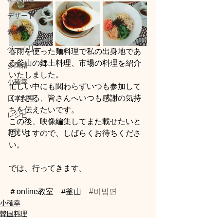
デザート
素材
ベーカリー
春雨を使った麺料理で私の出身地であ
る釜山の郷土料理、市場の料理を紹介
多国籍
いたしました。
小確幸
忙しい中にも関わらずいつも参加して
くださる、皆さんへいつも感謝の気持
日本料理
ちを伝えたいです。
レシピ
この後、映像編集してまた載せたいと
お便り
思いますので、しばらくお待ちくださ
い。
では、行ってきます。
＃online教室　#️釜山　
#비빔면
小確幸
韓国料理