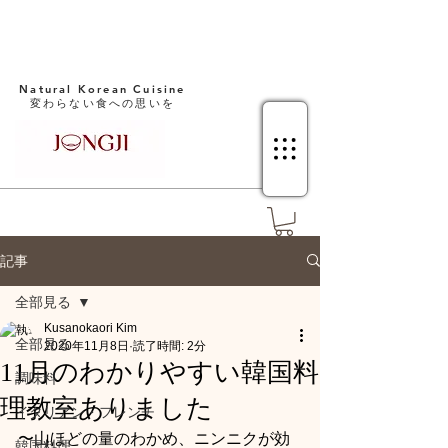
Natural Korean Cuisine​
変わらない食への思いを
記事
全部見る
Kusanokaori Kim
全部見る
2020年11月8日
読了時間: 2分
11月のわかりやすい韓国料
調味料
理教室ありました
イタリアン・フレンチ
〜山ほどの量のわかめ、ニンニクが効
韓国料理