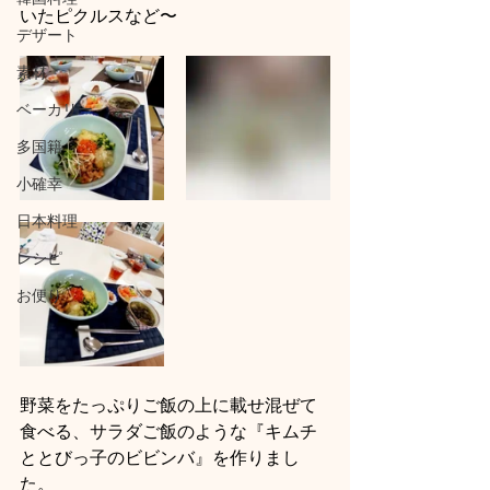
いたピクルスなど〜
デザート
素材
ベーカリー
多国籍
小確幸
日本料理
レシピ
お便り
野菜をたっぷりご飯の上に載せ混ぜて
食べる、サラダご飯のような『キムチ
ととびっ子のビビンバ』を作りまし
た。