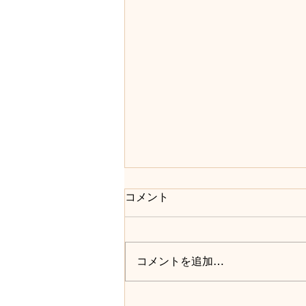
インスタグラムで近況活動
コメント
https://www.instagram.com/jongji
_bistro/ JONGJIstの皆さんへご報
告いたします。 なんとか無事に
コメントを追加…
引っ越しが終わりました。 これ
から新たに東京都文京区東大前の
方でbistro JONGJIを切り盛り