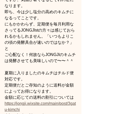
なります。
即ち、今は少し塩分の高めのキムチに
なるってことです。
にもかかわらず、定期便を毎月利用な
さってるJONGJIstの方々は感じておら
れるかもしれません。「いつもよりこ
の頃の発酵具合が速いのではなか？」
と
ご心配なく！何故ならJONGJIのキムチ
は発酵させても美味しいので〜〜＾＾
夏期に入りましたのキムチはチルド便
対応です。
定期便だとご存知のように送料が金額
によってお得になります。
金額に応じての送料の割引については
https://jongji.wixsite.com/main/post/3gat
u-kimchi