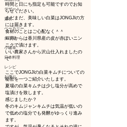
時間と日にち指定も可能ですのでお知
デザート
らせください。
まだまだ、美味しい白菜はJONGJIの方
素材
には届きます。
ベーカリー
食材のことはご心配なく＾＾
多国籍
６月からは香川県産の皮が赤ぽいニン
ニクで漬けます。
小確幸
いい農家さんから沢山仕入れましたの
日本料理
で
レシピ
ここでJONGJIの白菜キムチについての
お便り
秘密を一つご紹介いたします。
夏場の白菜キムチは少し塩分が高めで
塩漬けを致します。
感じましたか？
冬のキムジャンキムチは気温が低いの
で低めの塩分でも発酵がゆっくり進み
ます。
ですが、気温が暑くなるとそれの逆に