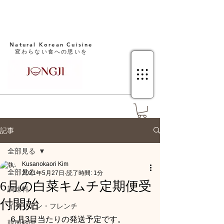
Natural Korean Cuisine​
変わらない食への思いを
記事
全部見る
Kusanokaori Kim
全部見る
2021年5月27日
読了時間: 1分
6月の白菜キムチ定期便受
調味料
付開始
イタリアン・フレンチ
６月3日当たりの発送予定です。
韓国料理