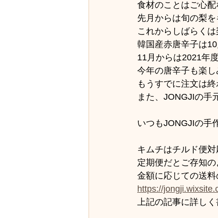
食材のことはご心配
先月からは旬の梨を
これからしばらくは
韓国産赤唐辛子は1
11月からは2021
今年の唐辛子も楽し
もうすでに注文は終
また、JONGJIの
いつもJONGJI
キムチはチルド便対
定期便だとご存知の
金額に応じての送料
https://jongji.wixsit
上記の記事に詳しく