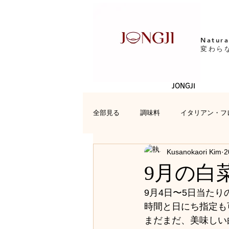
Natura
変わら
JONGJI
全部見る
調味料
イタリアン・フ
Kusanokaori Kim
2
日本料理
レシピ
お便り
9月の白
9月4日〜5日当た
時間と日にち指定も
まだまだ、美味しい白