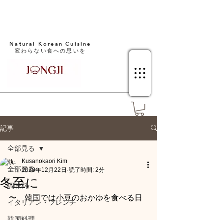
Natural Korean Cuisine​
変わらない食への思いを
記事
全部見る
Kusanokaori Kim
全部見る
2020年12月22日
読了時間: 2分
冬至に
調味料
〜　韓国では小豆のおかゆを食べる日
イタリアン・フレンチ
韓国料理