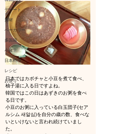
デザート
素材
ベーカリー
多国籍
小確幸
日本料理
レシピ
日本ではカボチャと小豆を煮て食べ、
お便り
柚子湯に入る日ですよね。
韓国ではこの日はあずきのお粥を食べ
る日です。
小豆のお粥に入っている白玉団子(セア
ルシム 새알심)を自分の歳の数、食べな
いといけないと言われ続けていまし
た。