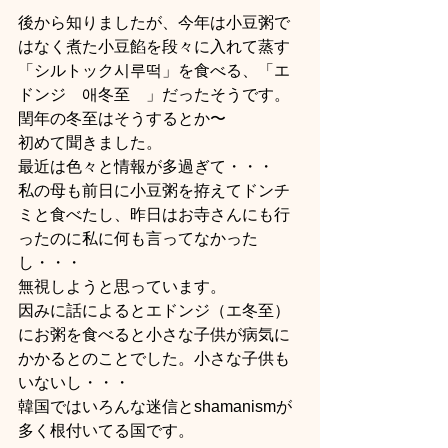
後から知りましたが、今年は小豆粥で
はなく煮た小豆餡を段々に入れて蒸す
「シルトック시루떡」を食べる、「エ
ドンジ　애冬至　」だったそうです。
閏年の冬至はそうするとか〜
初めて聞きました。
最近は色々と情報が多過ぎて・・・
私の母も前日に小豆粥を拵えてドンチ
ミと食べたし、昨日はお寺さんにも行
ったのに私に何も言ってなかった
し・・・
無視しようと思っています。
因みに話によるとエドンジ（エ冬至）
にお粥を食べると小さな子供が病気に
かかるとのことでした。小さな子供も
いないし・・・
韓国ではいろんな迷信とshamanismが
多く根付いてる国です。