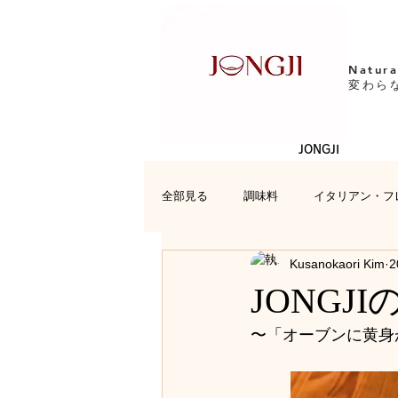
Natura
変わら
JONGJI
全部見る
調味料
イタリアン・フ
Kusanokaori Kim
2
日本料理
レシピ
お便り
JONGJ
〜「オーブンに黄身