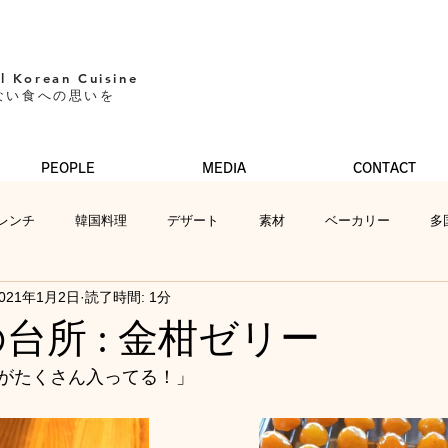
l Korean Cuisine​
ない食への思いを
PEOPLE
MEDIA
CONTACT
レンチ
韓国料理
デザート
素材
ベーカリー
多
021年1月2日
読了時間: 1分
Iの台所 : 金柑ゼリー
がたくさん入ってる！」