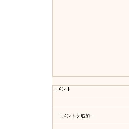
インスタグラムで近況活動
コメント
https://www.instagram.com/jongji
_bistro/ JONGJIstの皆さんへご報
告いたします。 なんとか無事に
コメントを追加…
引っ越しが終わりました。 これ
から新たに東京都文京区東大前の