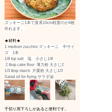
ズッキーニ1本で直系10cm程度のが4枚
作れます。
★材料★
1 medium zucchini ズッキーニ　中サイ
ズ　1本
1/8 tsp salt　塩　小さじ1/8
 2 tbsp cake flour  薄力粉 大さじ2
1/3 tbsp starch  片栗粉 大さじ1/3
Salad oil for frying サラダ油
千切り用下ろしがあると便利です。