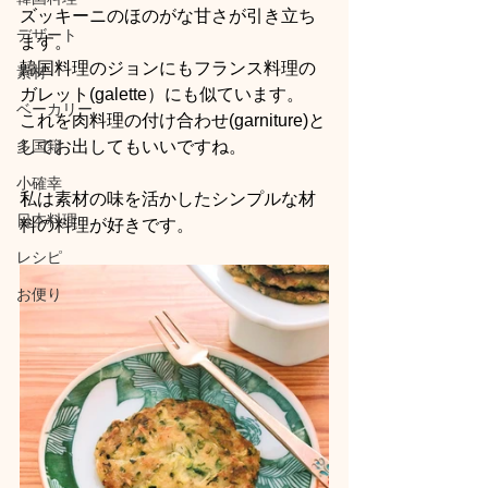
ズッキーニのほのがな甘さが引き立ち
デザート
ます。
韓国料理のジョンにもフランス料理の
素材
ガレット(galette）にも似ています。
ベーカリー
これを肉料理の付け合わせ(garniture)と
多国籍
してお出してもいいですね。
小確幸
私は素材の味を活かしたシンプルな材
日本料理
料の料理が好きです。
レシピ
お便り