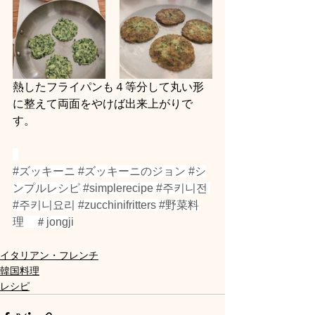
熱したフライパンも４等分して丸い形
に整えて両面をやけば出来上がりで
す。
#ズッキーニ
#ズッキーニのジョン
#シ
ンプルレシピ
#simplerecipe
#주키니전
#주키니요리
#zucchinifritters
#野菜料
理
　＃jongji
イタリアン・フレンチ
韓国料理
レシピ