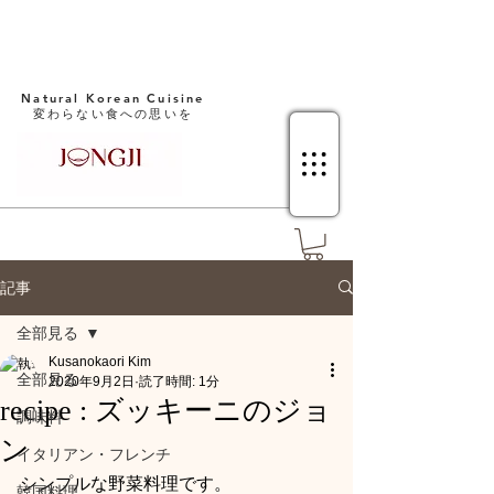
Natural Korean Cuisine​
変わらない食への思いを
記事
全部見る
Kusanokaori Kim
全部見る
2020年9月2日
読了時間: 1分
recipe : ズッキーニのジョ
調味料
ン
イタリアン・フレンチ
シンプルな野菜料理です。
韓国料理