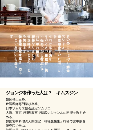
。
大切な
人達と
本物の
味、
自然の
味を
共感で
き
、
広め
る
こ
と
で
生き
が
い
​を
感じ
ま
す
。
道に
迷う
時は
そ
の
と
き
の
こ
と
を
思い
出し
ま
す
料理が仕事になりました。
、
そ
の
と
き
の
興奮と
感動と
喜び
、
美味し
い
物を
囲ん
で
広が
る
数々の
思い
出、
そ
れ
に
導か
れ
調理師学校に
入り
それが今の私の原点です。
北海道の
生協で
料理を
教え
て
い
た
時の
こ
と
を
.
.
.
。
あ
の
日の
こ
と
は
今で
も
鮮明に
覚え
て
い
ま
す
ジョンジを作った人は？
キムスジン
韓国釜山出身、
辻調理師専門学校卒業、
日本ソムリエ協会認定ソムリエ
大阪、東京で料理教室で幅広いジャンルの料理を教え始
める。
韓国宮中料理の人間国宝「韓福麗先生」指導で宮中飲食
研究院で学ぶ。
韓国の釜山でワインレストランを開業し、オーナーシェ