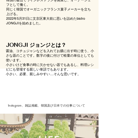
フとして働く。
同じく韓国でオーガニックフランス菓子メーカーを立ち
上げる。
2022年5月31日に文京区東大前に思いを詰めたbistro
JONGJIを始めました。
​JONGJI ジョンジとは？
醤油、コチュジャンなどを入れてお膳に出す時に使う、小
さな器のことです。数字の後に付けて軽量の単位としても
使います。
小さいけど食事の時に欠かせない器でもあるし、料理レシ
ピにも登場する親しい単語でもあります。
​小さい、必要、親しみやすい....そんな思いです。
​Instagram、雑誌掲載、韓国及び日本での仕事について