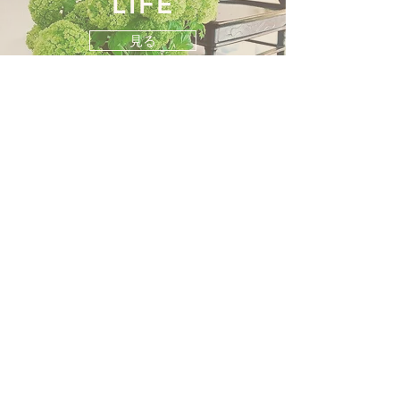
LIFE
見る
​歩み
見る