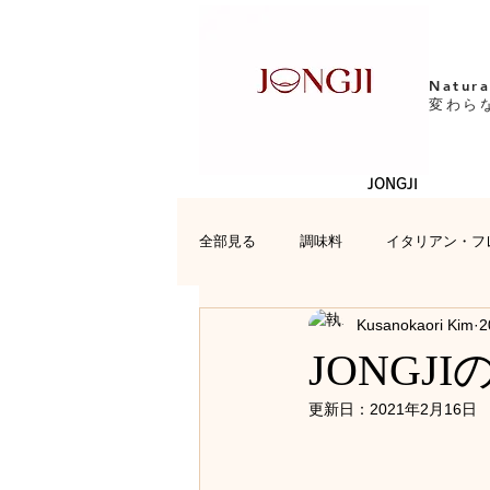
Natura
変わら
JONGJI
全部見る
調味料
イタリアン・フ
Kusanokaori Kim
2
日本料理
レシピ
お便り
JONG
更新日：
2021年2月16日