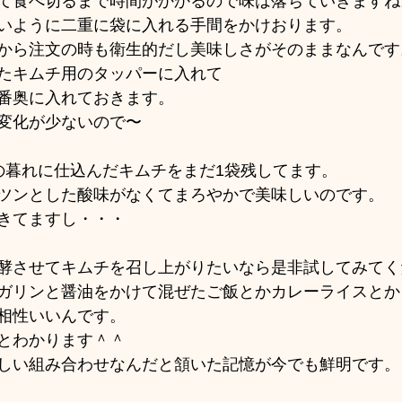
て食べ切るまで時間がかかるので味は落ちていきますね
いように二重に袋に入れる手間をかけおります。
から注文の時も衛生的だし美味しさがそのままなんです
たキムチ用のタッパーに入れて
番奥に入れておきます。
変化が少ないので〜
年の暮れに仕込んだキムチをまだ1袋残してます。
ツンとした酸味がなくてまろやかで美味しいのです。
きてますし・・・
酵させてキムチを召し上がりたいなら是非試してみてく
ガリンと醤油をかけて混ぜたご飯とかカレーライスとか
相性いいんです。
とわかります＾＾
しい組み合わせなんだと頷いた記憶が今でも鮮明です。