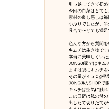
引っ越してきて初め
今回の白菜はとても
素材の良し悪しは毎
小ぶりでしたが、半
具合で〜とても満足
色んな方から質問を
キムチは生き物です
本当に美味しくいた
JONGJI家では
まずは袋にキムチを
その量が４５０g程
JONGJIのSHO
キムチは空気に触れ
この口癖は私の母の
出したて切りたてが