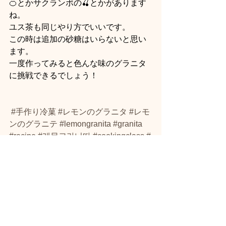
🍊とかサクランボの🍒とかがあります
ね。  
ユス茶も同じやり方でいいです。 
この時は追加の砂糖はいらないと思い
ます。  
一度作ってみると色んな味のグラニタ
に挑戦できるでしょう！   
#手作り冷菓
#レモンのグラニタ
#レモ
ンのグラニテ
#lemongranita
#granita
#recipe
#레몬그라니따
#cookingclass
#
料理教室東京
デザート
レシピ