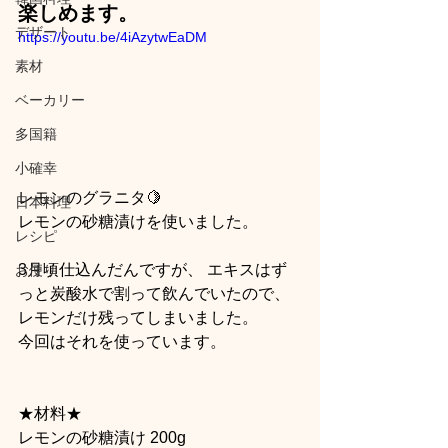
楽しめます。
デザート
https://youtu.be/4iAzytwEaDM
素材
ベーカリー
多国籍
小確幸
レモンのグラニタ🍋  
日本料理
レモンの砂糖漬けを使いました。  
レシピ
3月頃仕込んだんですが、 エキスはず
お便り
っと炭酸水で割って飲んでいたので、
レモンだけ残ってしまいました。  
今回はそれを使っています。   
★材料★  
レモンの砂糖漬け 200g  