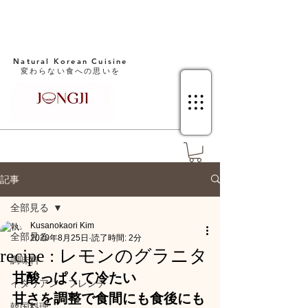
Natural Korean Cuisine​
変わらない食への思いを
記事
全部見る
Kusanokaori Kim
全部見る
2020年8月25日
読了時間: 2分
recipe : レモンのグラニタ
調味料
甘酸っぱくて冷たい
イタリアン・フレンチ
甘さを調整で食間にも食後にも
韓国料理